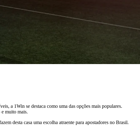
níveis, a 1Win se destaca como uma das opções mais populares.
 e muito mais.
e fazem desta casa uma escolha atraente para apostadores no Brasil.