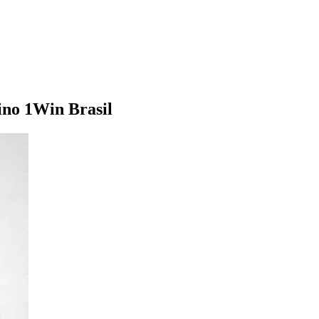
sino 1Win Brasil